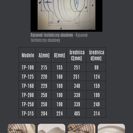
Rysunek techniczny obudowy -
Rysunek
techniczny obudowy
średnica
średnica
Modele
A[mm]
B[mm]
C[mm]
d[mm]
TP-100
215
155
251
99
TP-125
220
160
251
124
TP-160
229
169
340
159
TP-200
250
190
339
199
TP-250
250
190
339
249
TP-315
284
224
405
314