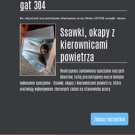
gat 304
Na zdjęciach prezentujemy oferowane przez firmę LUTECH ssawki, okapy
laboratoryjne w wykonaniu centralnym symetrycznym z blachy
Ssawki, okapy z
nierdzewnej kwasoodpornej gat 304. Prezentowane ssawki mają wymiar
300x300x200H. Wykonujemy okapy na wymiar pod zamówienie i
kierownicami
indywidualne potrzeby klienta,...
powietrza
Realizujemy zamówienia specjalne naszych
klientów, tutaj prezentujemy nasze kolejne
wykonanie specjalne - Ssawki, okapy z kierownicami powietrza, które
ułatwiają wykonywanie zleconych zadań na stanowisku pracy.
Zobacz wszystkie