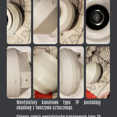
Wentylatory kanałowe typu TP posiadają
obudowę z tworzywa sztucznego.
Główną zaletą wentylatorów kanałowych typu TP