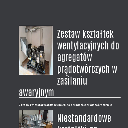
Zestaw kształtek
wentylacyjnych do
agregatów
prądotwórczych w
zasilaniu
awaryjnym
Zestaw kształtek wentylacyjnych do agregatów prądotwórczych w
zasilaniu awaryjnym. Zrealizowaliśmy dostawę kompletnego zestawu
Niestandardowe
kształtek wentylacyjnych dla naszego klienta. Zestaw na wymiar do
montażu zasilania awaryjnego z agregatem prądotwórczym w budynku