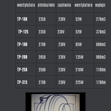
wentylatora
silnika/min
zasilania
wentylatora
wydajnoś
TP-100
2350
230V
52W
270m3h
TP-125
2350
230V
52W
370m3h
TP-160
2700
230V
85W
680m3h
TP-200
2650
230V
135W
900m3h
TP-250
2500
230V
210W
1100m3h
TP-315
2700
230V
225W
1700m3h