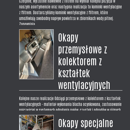
Czerpnie, wyrzutnie nawiewne z filtrem na wymiar Kolejna pozycja w
naszym asortymencie oraz następna realizacja to kominki wentylacyjne
z filtrem. Dostarczyliśmy kominki wentylacyjne z filtrem, które
umożliwiają swobodny napływ powietrza w zbiornikach wody pitnej.
Zapewniają...
Okapy
przemysłowe z
kolektorem z
kształtek
wentylacyjnych
Kolejne nasze realizacje Odciągi przemysłowe z kolektorem z kształtek
wentylacyjnych - materiał wykonania blacha ocynkowana, zastosowanie
najczęściej w systemach odpylania pyłów, cząstek i odpadów w różnych
procesach technologicznych takich jak spawanie czy odciąg wiórów w...
Okapy specjalne