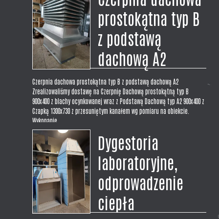
prostokątna typ B
z podstawą
dachową A2
Czerpnia dachowa prostokątna typ B z podstawą dachową A2
Zrealizowaliśmy dostawę na Czerpnię Dachową prostokątną typ B
900x400 z blachy ocynkowanej wraz z Podstawą Dachową typ A2 900x400 z
Czapką 1300x730 z przesuniętym kanałem wg pomiaru na obiekcie.
Wykonanie...
Dygestoria
laboratoryjne,
odprowadzenie
ciepła