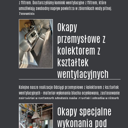
z filtrem. Dostarczyliśmy kominki wentylacyjne z filtrem, które
umożliwiają swobodny napływ powietrza w zbiornikach wody pitnej.
Zapewniają...
Okapy
przemysłowe z
kolektorem z
kształtek
wentylacyjnych
Kolejne nasze realizacje Odciągi przemysłowe z kolektorem z kształtek
wentylacyjnych - materiał wykonania blacha ocynkowana, zastosowanie
najczęściej w systemach odpylania pyłów, cząstek i odpadów w różnych
procesach technologicznych takich jak spawanie czy odciąg wiórów w...
Okapy specjalne
wykonania pod