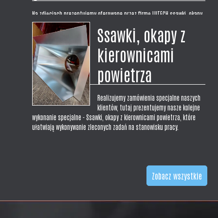
Na zdjęciach prezentujemy oferowane przez firmę LUTECH ssawki, okapy
laboratoryjne w wykonaniu centralnym symetrycznym z blachy
Ssawki, okapy z
nierdzewnej kwasoodpornej gat 304. Prezentowane ssawki mają wymiar
300x300x200H. Wykonujemy okapy na wymiar pod zamówienie i
kierownicami
indywidualne potrzeby klienta,...
powietrza
Realizujemy zamówienia specjalne naszych
klientów, tutaj prezentujemy nasze kolejne
wykonanie specjalne - Ssawki, okapy z kierownicami powietrza, które
ułatwiają wykonywanie zleconych zadań na stanowisku pracy.
Zobacz wszystkie