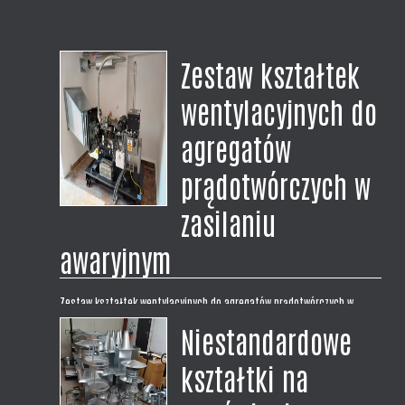
Zestaw kształtek
wentylacyjnych do
agregatów
prądotwórczych w
zasilaniu
awaryjnym
Zestaw kształtek wentylacyjnych do agregatów prądotwórczych w
zasilaniu awaryjnym. Zrealizowaliśmy dostawę kompletnego zestawu
Niestandardowe
kształtek wentylacyjnych dla naszego klienta. Zestaw na wymiar do
montażu zasilania awaryjnego z agregatem prądotwórczym w budynku
kształtki na
Urzędu Gminy.