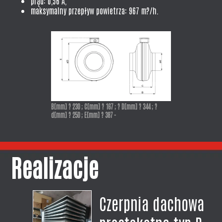
prąd: 0,56 A,
maksymalny przepływ powietrza: 967 m?/h.
B[mm] ? 230 ; C[mm] ? 167 ; ? D[mm] ? 344 ; ?
d[mm] ? 250 ; E[mm] ? 387 -
Realizacje
Czerpnia dachowa