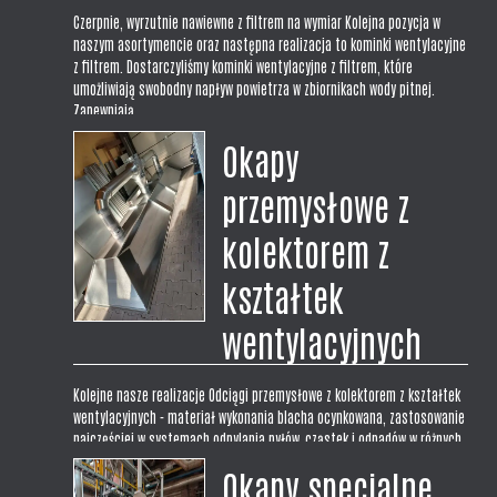
Czerpnie, wyrzutnie nawiewne z filtrem na wymiar Kolejna pozycja w
naszym asortymencie oraz następna realizacja to kominki wentylacyjne
z filtrem. Dostarczyliśmy kominki wentylacyjne z filtrem, które
umożliwiają swobodny napływ powietrza w zbiornikach wody pitnej.
Zapewniają...
Okapy
przemysłowe z
kolektorem z
kształtek
wentylacyjnych
Kolejne nasze realizacje Odciągi przemysłowe z kolektorem z kształtek
wentylacyjnych - materiał wykonania blacha ocynkowana, zastosowanie
najczęściej w systemach odpylania pyłów, cząstek i odpadów w różnych
procesach technologicznych takich jak spawanie czy odciąg wiórów w...
Okapy specjalne