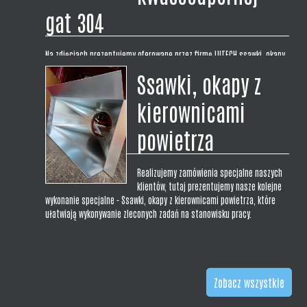
gat 304
Na zdjęciach prezentujemy oferowane przez firmę LUTECH ssawki, okapy
laboratoryjne w wykonaniu centralnym symetrycznym z blachy
Ssawki, okapy z
nierdzewnej kwasoodpornej gat 304. Prezentowane ssawki mają wymiar
300x300x200H. Wykonujemy okapy na wymiar pod zamówienie i
kierownicami
indywidualne potrzeby klienta,...
powietrza
Realizujemy zamówienia specjalne naszych
klientów, tutaj prezentujemy nasze kolejne
wykonanie specjalne - Ssawki, okapy z kierownicami powietrza, które
ułatwiają wykonywanie zleconych zadań na stanowisku pracy.
Zobacz wszystkie