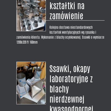
kształtki na
Urzędu Gminy.
zamówienie
Kolejna dostawa niestandardowych
kształtek wentylacyjnych wg rysunku i
zamówienia klienta. Wykonanie z blachy ocynkowanej. Ssawki o wymiarze
1200x320 fi 160mm
Ssawki, okapy
laboratoryjne z
blachy
nierdzewnej
kwasoodpornej