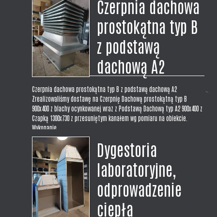
Czerpnia dachowa
prostokątna typ B
z podstawą
dachową A2
Czerpnia dachowa prostokątna typ B z podstawą dachową A2
Zrealizowaliśmy dostawę na Czerpnię Dachową prostokątną typ B
900x400 z blachy ocynkowanej wraz z Podstawą Dachową typ A2 900x400 z
Czapką 1300x730 z przesuniętym kanałem wg pomiaru na obiekcie.
Wykonanie...
Dygestoria
laboratoryjne,
odprowadzenie
ciepła