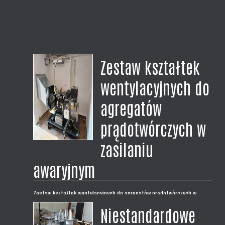
Zestaw kształtek
wentylacyjnych do
agregatów
prądotwórczych w
zasilaniu
awaryjnym
Zestaw kształtek wentylacyjnych do agregatów prądotwórczych w
zasilaniu awaryjnym. Zrealizowaliśmy dostawę kompletnego zestawu
Niestandardowe
kształtek wentylacyjnych dla naszego klienta. Zestaw na wymiar do
montażu zasilania awaryjnego z agregatem prądotwórczym w budynku