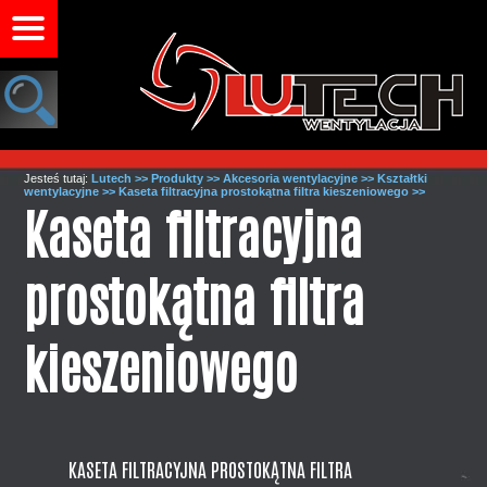
Jesteś tutaj:
Lutech >>
Produkty >>
Akcesoria wentylacyjne >>
Kształtki
wentylacyjne >>
Kaseta filtracyjna prostokątna filtra kieszeniowego >>
Kaseta filtracyjna
prostokątna filtra
kieszeniowego
KASETA FILTRACYJNA PROSTOKĄTNA FILTRA