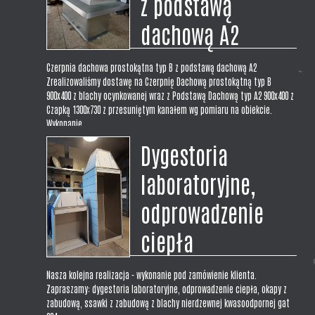
z podstawą
dachową A2
Czerpnia dachowa prostokątna typ B z podstawą dachową A2
Zrealizowaliśmy dostawę na Czerpnię Dachową prostokątną typ B
900x400 z blachy ocynkowanej wraz z Podstawą Dachową typ A2 900x400 z
Czapką 1300x730 z przesuniętym kanałem wg pomiaru na obiekcie.
Wykonanie...
Dygestoria
laboratoryjne,
odprowadzenie
ciepła
Nasza kolejna realizacja - wykonanie pod zamówienie klienta.
Zapraszamy: dygestoria laboratoryjne, odprowadzenie ciepła, okapy z
zabudową, ssawki z zabudową z blachy nierdzewnej kwasoodpornej gat