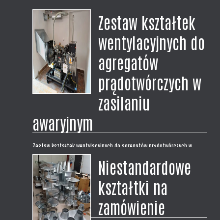
Zestaw kształtek
wentylacyjnych do
agregatów
prądotwórczych w
zasilaniu
awaryjnym
Zestaw kształtek wentylacyjnych do agregatów prądotwórczych w
zasilaniu awaryjnym. Zrealizowaliśmy dostawę kompletnego zestawu
Niestandardowe
kształtek wentylacyjnych dla naszego klienta. Zestaw na wymiar do
montażu zasilania awaryjnego z agregatem prądotwórczym w budynku
kształtki na
Urzędu Gminy.
zamówienie