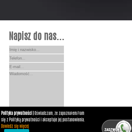
Napisz do nas...
Polityka prywatności |
Oświadczam, że zapoznałem/łam
się z Polityką prywatności i akceptuje jej postanowienia.
Dowiedz się więcej
Polityka prywatności
Realizacja:
hexade.com