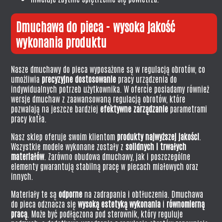
Dmuchawa do pieca - wysoka jakość
wykonania produktu
Nasze dmuchawy do pieca wyposażone są w regulacją obrotów, co
umożliwia
precyzyjne dostosowanie
pracy urządzenia do
indywidualnych potrzeb użytkownika. W ofercie posiadamy również
wersje dmuchaw z zaawansowaną regulacją obrotów, które
pozwalają na jeszcze bardziej
efektywne zarządzanie
parametrami
pracy kotła.
Nasz sklep oferuje swoim klientom
produkty najwyższej jakości
.
Wszystkie modele wykonane zostały z
solidnych i trwałych
materiałów
. Zarówno obudowa dmuchawy, jak i poszczególne
elementy gwarantują stabilną pracę w piecach miałowych oraz
innych.
Materiały te są
odporne
na zadrapania i obtłuczenia. Dmuchawa
do pieca odznacza się
wysoką estetyką wykonania
i
równomierną
pracą
. Może być podłączona pod sterownik, który reguluje