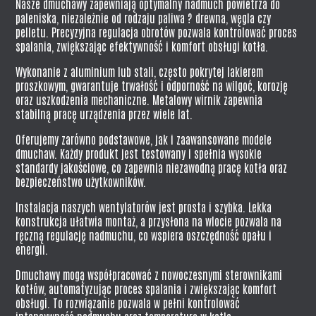
Nasze dmuchawy zapewniają optymalny nadmuch powietrza do
paleniska, niezależnie od rodzaju paliwa ? drewna, węgla czy
pelletu. Precyzyjna regulacja obrotów pozwala kontrolować proces
spalania, zwiększając efektywność i komfort obsługi kotła.
Wykonanie z aluminium lub stali, często pokrytej lakierem
proszkowym, gwarantuje trwałość i odporność na wilgoć, korozję
oraz uszkodzenia mechaniczne. Metalowy wirnik zapewnia
stabilną pracę urządzenia przez wiele lat.
Oferujemy zarówno podstawowe, jak i zaawansowane modele
dmuchaw. Każdy produkt jest testowany i spełnia wysokie
standardy jakościowe, co zapewnia niezawodną pracę kotła oraz
bezpieczeństwo użytkowników.
Instalacja naszych wentylatorów jest prosta i szybka. Lekka
konstrukcja ułatwia montaż, a przysłona na wlocie pozwala na
ręczną regulację nadmuchu, co wspiera oszczędność opału i
energii.
Dmuchawy mogą współpracować z nowoczesnymi sterownikami
kotłów, automatyzując proces spalania i zwiększając komfort
obsługi. To rozwiązanie pozwala w pełni kontrolować