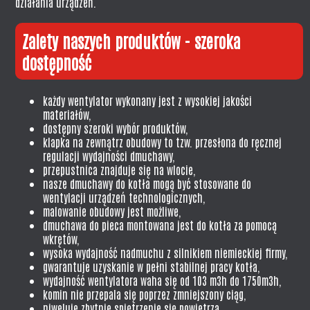
działania urządzeń.
Zalety naszych produktów - szeroka
dostępność
każdy wentylator wykonany jest z wysokiej jakości
materiałów,
dostępny szeroki wybór produktów,
klapka na zewnątrz obudowy to tzw. przesłona do ręcznej
regulacji wydajności dmuchawy,
przepustnica znajduje się na wlocie,
nasze dmuchawy do kotła mogą być stosowane do
wentylacji urządzeń technologicznych,
malowanie obudowy jest możliwe,
dmuchawa do pieca montowana jest do kotła za pomocą
wkrętów,
wysoka wydajność nadmuchu z silnikiem niemieckiej firmy,
gwarantuje uzyskanie w pełni stabilnej pracy kotła,
wydajność wentylatora waha się od 103 m3h do 1750m3h,
komin nie przepala się poprzez zmniejszony ciąg,
niweluje zbytnie spiętrzenie się powietrza.