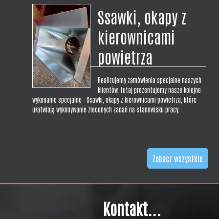
laboratoryjne w wykonaniu centralnym symetrycznym z blachy
Ssawki, okapy z
nierdzewnej kwasoodpornej gat 304. Prezentowane ssawki mają wymiar
300x300x200H. Wykonujemy okapy na wymiar pod zamówienie i
kierownicami
indywidualne potrzeby klienta,...
powietrza
Realizujemy zamówienia specjalne naszych
klientów, tutaj prezentujemy nasze kolejne
wykonanie specjalne - Ssawki, okapy z kierownicami powietrza, które
ułatwiają wykonywanie zleconych zadań na stanowisku pracy.
Zobacz wszystkie
Kontakt...