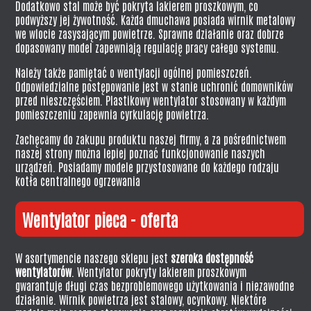
Dodatkowo stal może być pokryta lakierem proszkowym, co
podwyższy jej żywotność. Każda dmuchawa posiada wirnik metalowy
we wlocie zasysającym powietrze. Sprawne działanie oraz dobrze
dopasowany model zapewniają regulację pracy całego systemu.
Należy także pamiętać o wentylacji ogólnej pomieszczeń.
Odpowiedzialne postępowanie jest w stanie uchronić domowników
przed nieszczęściem. Plastikowy wentylator stosowany w każdym
pomieszczeniu zapewnia cyrkulację powietrza.
Zachęcamy do zakupu produktu naszej firmy, a za pośrednictwem
naszej strony można lepiej poznać funkcjonowanie naszych
urządzeń. Posiadamy modele przystosowane do każdego rodzaju
kotła centralnego ogrzewania
Wentylator pieca - oferta
W asortymencie naszego sklepu jest
szeroka dostępność
wentylatorów
. Wentylator pokryty lakierem proszkowym
gwarantuje długi czas bezproblemowego użytkowania i niezawodne
działanie. Wirnik powietrza jest stalowy, ocynkowy. Niektóre