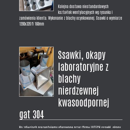
Kolejna dostawa niestandardowych
kształtek wentylacyjnych wg rysunku i
zamówienia klienta. Wykonanie z blachy ocynkowanej. Ssawki o wymiarze
1200x320 fi 160mm
Ssawki, okapy
laboratoryjne z
blachy
nierdzewnej
kwasoodpornej
gat 304
Na zdjęciach prezentujemy oferowane przez firmę LUTECH ssawki, okapy