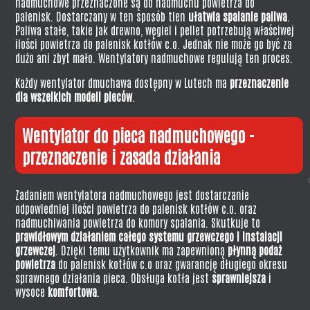
nadmuchowe
przeznaczone są do nadmuchu powietrza do
palenisk. Dostarczany w ten sposób tlen
ułatwia spalanie
paliwa
.
Paliwa stałe, takie jak drewno, węgiel i pellet potrzebują właściwej
ilości powietrza do palenisk kotłów c.o. Jednak nie może go być za
dużo ani zbyt mało. Wentylatory nadmuchowe regulują ten proces.
Każdy
wentylator dmuchawa
dostępny w Lutech ma
przeznaczenie
dla wszelkich modeli pieców
.
Wentylator do pieca nadmuchowego -
przeznaczenie i zasada działania
Zadaniem wentylatora nadmuchowego jest dostarczanie
odpowiedniej ilości powietrza do palenisk kotłów c.o. oraz
nadmuchiwania powietrza do komory spalania. Skutkuje to
prawidłowym działaniem całego systemu grzewczego i instalacji
grzewczej
. Dzięki temu użytkownik ma zapewnioną
płynną podaż
powietrza
do palenisk kotłów c.o oraz gwarancję długiego okresu
sprawnego działania pieca. Obsługa kotła jest
sprawniejsza
i
wysoce
komfortowa
.