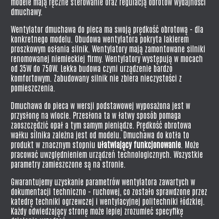
modele mają ręczne sterowanie oraz regulacją obrotów wydajności
dmuchawy.
Wentylator dmuchawa do pieca ma swoją prędkość obrotową - dla
konkretnego modelu. Obudowa wentylatora pokryta lakierem
proszkowym osłania silnik. Wentylatory mają zamontowane silniki
renomowanej niemieckiej firmy. Wentylatory występują w mocach
od 35W do 750W. Lekka budowa czyni urządzenie bardzo
komfortowym. Zabudowany silnik nie zbiera nieczystości z
pomieszczenia.
Dmuchawa do pieca w wersji podstawowej wyposażona jest w
przysłonę na wlocie. Przesłona ta w łatwy sposób pomaga
zaoszczędzić opał a tym samym pieniądze. Prędkość obrotowa
wałku silnika zależna jest od modelu. Dmuchawa do kotła to
produkt w znacznym stopniu
ułatwiający funkcjonowanie
. Może
pracować uwzględnieniem urządzeń technologicznych. Wszystkie
parametry zamieszczone są na stronie.
Gwarantujemy uzyskanie parametrów wentylatora zawartych w
dokumentacji techniczno - ruchowej, co zostało sprawdzone przez
katedrę techniki ogrzewczej i wentylacyjnej politechniki łódzkiej.
Każdy odwiedzający stronę może lepiej zrozumieć specyfikę