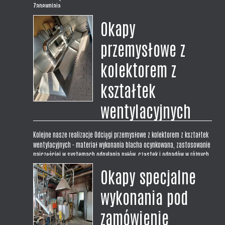
Zapewniają...
Okapy
przemysłowe z
kolektorem z
kształtek
wentylacyjnych
Kolejne nasze realizacje Odciągi przemysłowe z kolektorem z kształtek
wentylacyjnych - materiał wykonania blacha ocynkowana, zastosowanie
najczęściej w systemach odpylania pyłów, cząstek i odpadów w różnych
procesach technologicznych takich jak spawanie czy odciąg wiórów w...
Okapy specjalne
wykonania pod
zamówienie