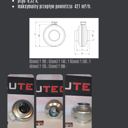
prąd: 0,32 A,
maksymalny przepływ powietrza: 421 m?/h.
B[mm] ? 182 ; C[mm] ? 143 ; ? D[mm] ? 243 ; ?
d[mm] ? 125 ; E[mm] ? 286 -