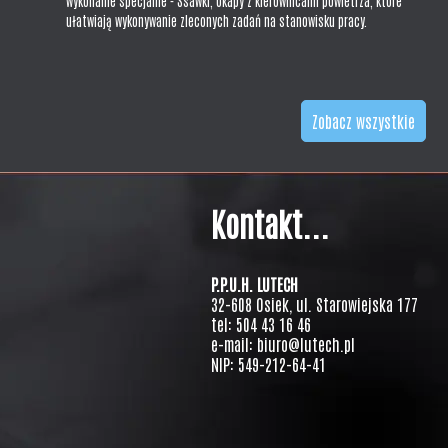
wykonanie specjalne - Ssawki, okapy z kierownicami powietrza, które
ułatwiają wykonywanie zleconych zadań na stanowisku pracy.
Zobacz wszystkie
Kontakt...
P.P.U.H. LUTECH
32-608 Osiek, ul. Starowiejska 177
tel: 504 43 16 46
e-mail: biuro@lutech.pl
NIP: 549-212-64-41