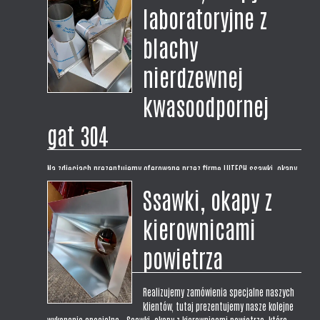
laboratoryjne z
blachy
nierdzewnej
kwasoodpornej
gat 304
Na zdjęciach prezentujemy oferowane przez firmę LUTECH ssawki, okapy
laboratoryjne w wykonaniu centralnym symetrycznym z blachy
Ssawki, okapy z
nierdzewnej kwasoodpornej gat 304. Prezentowane ssawki mają wymiar
300x300x200H. Wykonujemy okapy na wymiar pod zamówienie i
kierownicami
indywidualne potrzeby klienta,...
powietrza
Realizujemy zamówienia specjalne naszych
klientów, tutaj prezentujemy nasze kolejne